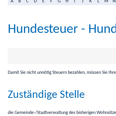
A
B
C
D
E
F
G
H
I
J
K
L
M
N
Hundesteuer - Hun
Damit Sie nicht unnötig Steuern bezahlen, müssen Sie Ih
Zuständige Stelle
die Gemeinde-/Stadtverwaltung des bisherigen Wohnsitz