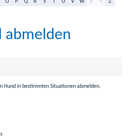
O
P
Q
R
S
T
U
V
W
X
Y
Z
d abmelden
ren Hund in bestimmten Situationen abmelden.
es