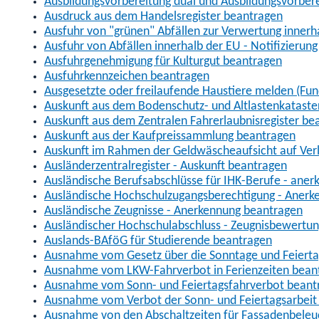
Ausbildungsvorbereitung dual und Ausbildungsvorber
Ausdruck aus dem Handelsregister beantragen
Ausfuhr von "grünen" Abfällen zur Verwertung inner
Ausfuhr von Abfällen innerhalb der EU - Notifizierun
Ausfuhrgenehmigung für Kulturgut beantragen
Ausfuhrkennzeichen beantragen
Ausgesetzte oder freilaufende Haustiere melden (Fun
Auskunft aus dem Bodenschutz- und Altlastenkataste
Auskunft aus dem Zentralen Fahrerlaubnisregister be
Auskunft aus der Kaufpreissammlung beantragen
Auskunft im Rahmen der Geldwäscheaufsicht auf Verl
Ausländerzentralregister - Auskunft beantragen
Ausländische Berufsabschlüsse für IHK-Berufe - aner
Ausländische Hochschulzugangsberechtigung - Anerk
Ausländische Zeugnisse - Anerkennung beantragen
Ausländischer Hochschulabschluss - Zeugnisbewertu
Auslands-BAföG für Studierende beantragen
Ausnahme vom Gesetz über die Sonntage und Feiert
Ausnahme vom LKW-Fahrverbot in Ferienzeiten bean
Ausnahme vom Sonn- und Feiertagsfahrverbot beant
Ausnahme vom Verbot der Sonn- und Feiertagsarbeit
Ausnahme von den Abschaltzeiten für Fassadenbele