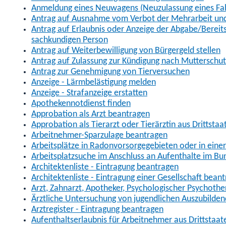
Anmeldung eines Neuwagens (Neuzulassung eines Fa
Antrag auf Ausnahme vom Verbot der Mehrarbeit und 
Antrag auf Erlaubnis oder Anzeige der Abgabe/Berei
sachkundigen Person
Antrag auf Weiterbewilligung von Bürgergeld stellen
Antrag auf Zulassung zur Kündigung nach Mutterschu
Antrag zur Genehmigung von Tierversuchen
Anzeige - Lärmbelästigung melden
Anzeige - Strafanzeige erstatten
Apothekennotdienst finden
Approbation als Arzt beantragen
Approbation als Tierarzt oder Tierärztin aus Drittsta
Arbeitnehmer-Sparzulage beantragen
Arbeitsplätze in Radonvorsorgegebieten oder in ein
Arbeitsplatzsuche im Anschluss an Aufenthalte im Bu
Architektenliste - Eintragung beantragen
Architektenliste - Eintragung einer Gesellschaft bean
Arzt, Zahnarzt, Apotheker, Psychologischer Psychoth
Ärztliche Untersuchung von jugendlichen Auszubilden
Arztregister - Eintragung beantragen
Aufenthaltserlaubnis für Arbeitnehmer aus Drittstaat