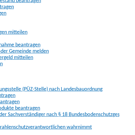
uhestand beantragen
ntragen
gen
gen mitteilen
ßnahme beantragen
 oder Gemeinde melden
rgeld mitteilen
en
hungsstelle (PÜZ-Stelle) nach Landesbauordnung
ntragen
eantragen
rodukte beantragen
der Sachverständiger nach § 18 Bundesbodenschutzgesetz
 Strahlenschutzverantwortlichen wahrnimmt