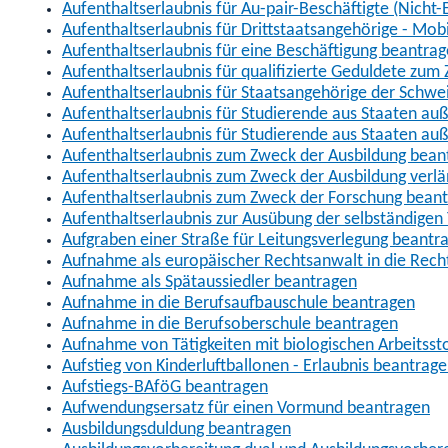
Aufenthaltserlaubnis für Au-pair-Beschäftigte (Nich
Aufenthaltserlaubnis für Drittstaatsangehörige - Mob
Aufenthaltserlaubnis für eine Beschäftigung beantra
Aufenthaltserlaubnis für qualifizierte Geduldete zu
Aufenthaltserlaubnis für Staatsangehörige der Schwe
Aufenthaltserlaubnis für Studierende aus Staaten 
Aufenthaltserlaubnis für Studierende aus Staaten a
Aufenthaltserlaubnis zum Zweck der Ausbildung bean
Aufenthaltserlaubnis zum Zweck der Ausbildung verl
Aufenthaltserlaubnis zum Zweck der Forschung bean
Aufenthaltserlaubnis zur Ausübung der selbständigen 
Aufgraben einer Straße für Leitungsverlegung beantr
Aufnahme als europäischer Rechtsanwalt in die Re
Aufnahme als Spätaussiedler beantragen
Aufnahme in die Berufsaufbauschule beantragen
Aufnahme in die Berufsoberschule beantragen
Aufnahme von Tätigkeiten mit biologischen Arbeitsst
Aufstieg von Kinderluftballonen - Erlaubnis beantrag
Aufstiegs-BAföG beantragen
Aufwendungsersatz für einen Vormund beantragen
Ausbildungsduldung beantragen