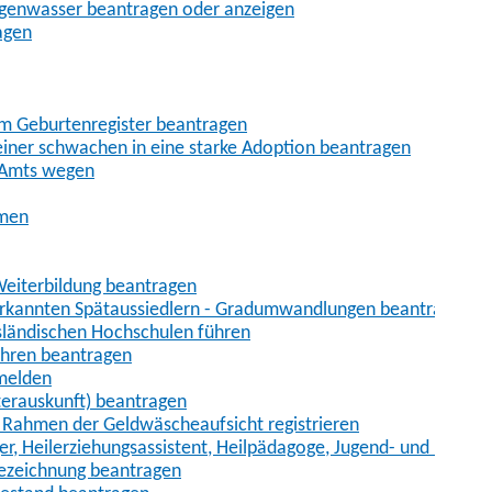
egenwasser beantragen oder anzeigen
agen
im Geburtenregister beantragen
iner schwachen in eine starke Adoption beantragen
 Amts wegen
hmen
eiterbildung beantragen
erkannten Spätaussiedlern - Gradumwandlungen beantragen
sländischen Hochschulen führen
ahren beantragen
nmelden
terauskunft) beantragen
im Rahmen der Geldwäscheaufsicht registrieren
ger, Heilerziehungsassistent, Heilpädagoge, Jugend- und Heimer
bezeichnung beantragen