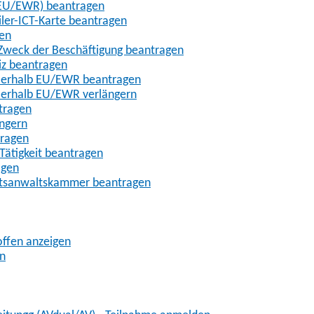
t-EU/EWR) beantragen
iler-ICT-Karte beantragen
gen
m Zweck der Beschäftigung beantragen
iz beantragen
außerhalb EU/EWR beantragen
ußerhalb EU/EWR verlängern
tragen
ängern
tragen
Tätigkeit beantragen
agen
chtsanwaltskammer beantragen
offen anzeigen
en