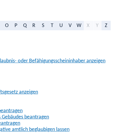
O
P
Q
R
S
T
U
V
W
X
Y
Z
aubnis- oder Befähigungsscheininhaber anzeigen
ftsgesetz anzeigen
beantragen
es Gebäudes beantragen
eantragen
gative amtlich beglaubigen lassen