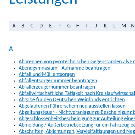
A
B
C
D
E
F
G
H
I
J
K
L
M
N
A
Abbrennen von pyrotechnischen Gegenständen als Erl
Abendgymnasium - Aufnahme beantragen
Abfall und Müll entsorgen
Abfallentsorgernummer beantragen
Abfallerzeugernummer beantragen
Abfallwirtschaftliche Tätigkeit nach Kreislaufwirtscha
Abgabe für den Deutschen Weinfonds entrichten
Abgelaufenen Führerschein neu ausstellen lassen
Abgeltungsteuer - Nichtveranlagungs-Bescheinigung 
Abgeschlossenheitsbescheinigung zur Aufteilung ein
Abmeldung / Außerbetriebsetzung für ein Fahrzeug b
Abschriften, Ablichtungen, Vervielfältigungen und Ne