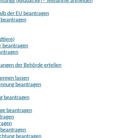
eitungg (AVdual/AV) - Teilnahme anmelden
halb der EU beantragen
g beantragen
dtiere)
r beantragen
antragen
angen der Behörde erteilen
kennen lassen
ennung beantragen
ng beantragen
age beantragen
tragen
ragen
 beantragen
uchtung beantragen