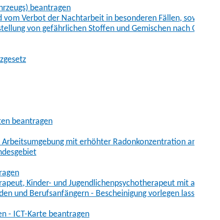
hrzeugs) beantragen
vom Verbot der Nachtarbeit in besonderen Fällen, sowie der
tstellung von gefährlichen Stoffen und Gemischen nach Chem
tzgesetz
aten beantragen
er Arbeitsumgebung mit erhöhter Radonkonzentration anmelde
ndesgebiet
tragen
erapeut, Kinder- und Jugendlichenpsychotherapeut mit auslän
den und Berufsanfängern - Bescheinigung vorlegen lassen
en - ICT-Karte beantragen