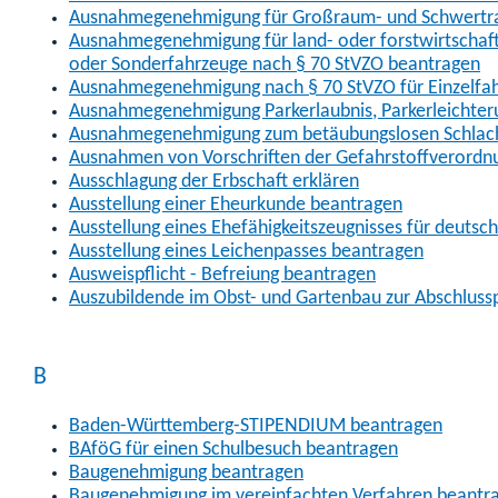
Ausnahmegenehmigung für Großraum- und Schwertran
Ausnahmegenehmigung für land- oder forstwirtschaftl
oder Sonderfahrzeuge nach § 70 StVZO beantragen
Ausnahmegenehmigung nach § 70 StVZO für Einzelfa
Ausnahmegenehmigung Parkerlaubnis, Parkerleichter
Ausnahmegenehmigung zum betäubungslosen Schlach
Ausnahmen von Vorschriften der Gefahrstoffverordn
Ausschlagung der Erbschaft erklären
Ausstellung einer Eheurkunde beantragen
Ausstellung eines Ehefähigkeitszeugnisses für deutsc
Ausstellung eines Leichenpasses beantragen
Ausweispflicht - Befreiung beantragen
Auszubildende im Obst- und Gartenbau zur Abschlus
B
Baden-Württemberg-STIPENDIUM beantragen
BAföG für einen Schulbesuch beantragen
Baugenehmigung beantragen
Baugenehmigung im vereinfachten Verfahren beantr