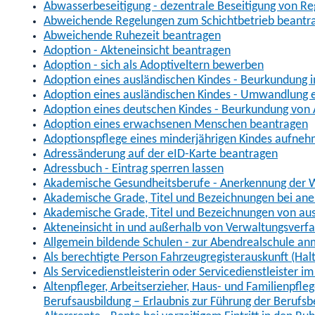
Abwasserbeseitigung - dezentrale Beseitigung von R
Abweichende Regelungen zum Schichtbetrieb beantr
Abweichende Ruhezeit beantragen
Adoption - Akteneinsicht beantragen
Adoption - sich als Adoptiveltern bewerben
Adoption eines ausländischen Kindes - Beurkundung 
Adoption eines ausländischen Kindes - Umwandlung e
Adoption eines deutschen Kindes - Beurkundung von
Adoption eines erwachsenen Menschen beantragen
Adoptionspflege eines minderjährigen Kindes aufne
Adressänderung auf der eID-Karte beantragen
Adressbuch - Eintrag sperren lassen
Akademische Gesundheitsberufe - Anerkennung der W
Akademische Grade, Titel und Bezeichnungen bei an
Akademische Grade, Titel und Bezeichnungen von au
Akteneinsicht in und außerhalb von Verwaltungsverf
Allgemein bildende Schulen - zur Abendrealschule a
Als berechtigte Person Fahrzeugregisterauskunft (Hal
Als Servicedienstleisterin oder Servicedienstleister 
Altenpfleger, Arbeitserzieher, Haus- und Familienpfle
Berufsausbildung – Erlaubnis zur Führung der Berufs