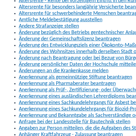
Altersrente - Rente bei vorzeitigem Eintritt in den R
Altersrente für besonders langjährig Versicherte bea
Altersrente für schwerbehinderte Menschen beantra
Amtliche Meldebestätigung ausstellen
Andere Strafanzeige stellen
Änderung bezüglich des Betriebs gentechnischer Anla
Änderung der Gemeinschaftslizenz beantragen
Änderung des Entwicklungsziels einer Ökokonto-Ma
Änderung des Wohnsitzes innerhalb derselben Stadt
Änderung nach Beantragung oder bei Bezug von Bürge
Änderung persönlicher Daten der Hochschule mitteil
Änderungen an die Krankenkasse melden
Anerkennung als gemeinnützige Stiftung beantragen
Anerkennung als Pharmaberater beantragen
Anerkennung als Prüf-, Zertifizierung- oder Überwac
Anerkennung eines ausländischen Lehrerdiploms bea
Anerkennung eines Sachkundelehrgangs für Asbest b
Anerkennung eines Sachkundelehrgangs für Biozid-P
Anerkennung und Bekanntgabe als Sachverständige o
Anfrage bei der Landesstelle für Bautechnik stellen
Angaben zur Person mitteilen, die die Aufgaben des
Anhänger Kraftfahrzeug - Zulassung beantragen