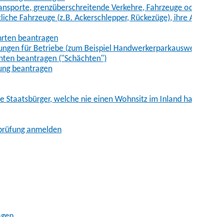
sporte, grenzüberschreitende Verkehre, Fahrzeuge oder Fah
iche Fahrzeuge (z.B. Ackerschlepper, Rückezüge), ihre Anhänge
hrten beantragen
ungen für Betriebe (zum Beispiel Handwerkerparkausweis)
ten beantragen ("Schächten")
ung beantragen
he Staatsbürger, welche nie einen Wohnsitz im Inland hatten
sprüfung anmelden
agen