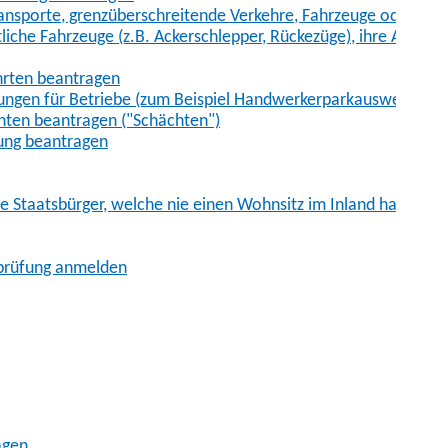
sporte, grenzüberschreitende Verkehre, Fahrzeuge oder Fah
iche Fahrzeuge (z.B. Ackerschlepper, Rückezüge), ihre Anhänge
hrten beantragen
ungen für Betriebe (zum Beispiel Handwerkerparkausweis)
ten beantragen ("Schächten")
ung beantragen
he Staatsbürger, welche nie einen Wohnsitz im Inland hatten
sprüfung anmelden
agen