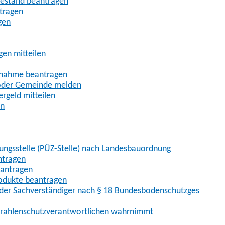
uhestand beantragen
ntragen
gen
gen mitteilen
ßnahme beantragen
 oder Gemeinde melden
rgeld mitteilen
en
hungsstelle (PÜZ-Stelle) nach Landesbauordnung
ntragen
eantragen
rodukte beantragen
der Sachverständiger nach § 18 Bundesbodenschutzgesetz
 Strahlenschutzverantwortlichen wahrnimmt