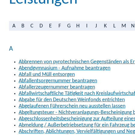
A
B
C
D
E
F
G
H
I
J
K
L
M
N
A
Abbrennen von pyrotechnischen Gegenständen als Erl
Abendgymnasium - Aufnahme beantragen
Abfall und Müll entsorgen
Abfallentsorgernummer beantragen
Abfallerzeugernummer beantragen
Abfallwirtschaftliche Tätigkeit nach Kreislaufwirtscha
Abgabe für den Deutschen Weinfonds entrichten
Abgelaufenen Führerschein neu ausstellen lassen
Abgeltungsteuer - Nichtveranlagungs-Bescheinigung 
Abgeschlossenheitsbescheinigung zur Aufteilung ein
Abmeldung / Außerbetriebsetzung für ein Fahrzeug b
Abschriften, Ablichtungen, Vervielfältigungen und Ne