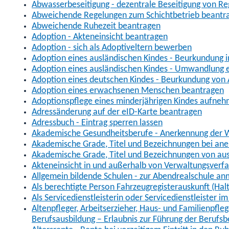
Abwasserbeseitigung - dezentrale Beseitigung von R
Abweichende Regelungen zum Schichtbetrieb beantr
Abweichende Ruhezeit beantragen
Adoption - Akteneinsicht beantragen
Adoption - sich als Adoptiveltern bewerben
Adoption eines ausländischen Kindes - Beurkundung 
Adoption eines ausländischen Kindes - Umwandlung e
Adoption eines deutschen Kindes - Beurkundung von
Adoption eines erwachsenen Menschen beantragen
Adoptionspflege eines minderjährigen Kindes aufne
Adressänderung auf der eID-Karte beantragen
Adressbuch - Eintrag sperren lassen
Akademische Gesundheitsberufe - Anerkennung der W
Akademische Grade, Titel und Bezeichnungen bei an
Akademische Grade, Titel und Bezeichnungen von au
Akteneinsicht in und außerhalb von Verwaltungsverf
Allgemein bildende Schulen - zur Abendrealschule a
Als berechtigte Person Fahrzeugregisterauskunft (Hal
Als Servicedienstleisterin oder Servicedienstleister 
Altenpfleger, Arbeitserzieher, Haus- und Familienpfle
Berufsausbildung – Erlaubnis zur Führung der Berufs