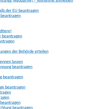
eitungg (AVdual/AV) - Teilnahme anmelden
halb der EU beantragen
g beantragen
dtiere)
r beantragen
antragen
angen der Behörde erteilen
kennen lassen
ennung beantragen
ng beantragen
age beantragen
tragen
ragen
 beantragen
uchtung beantragen