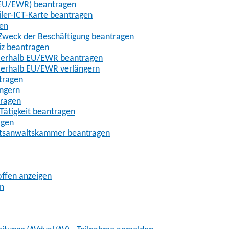
t-EU/EWR) beantragen
iler-ICT-Karte beantragen
gen
m Zweck der Beschäftigung beantragen
iz beantragen
außerhalb EU/EWR beantragen
ußerhalb EU/EWR verlängern
tragen
ängern
tragen
Tätigkeit beantragen
agen
chtsanwaltskammer beantragen
offen anzeigen
en