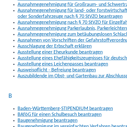
Ausnahmegenehmigung für Großraum- und Schwertran
Ausnahmegenehmigung für land- oder forstwirtschaftl
oder Sonderfahrzeuge nach § 70 StVZO beantragen
Ausnahmegenehmigung nach § 70 StVZO für Einzelfa
Ausnahmegenehmigung Parkerlaubnis, Parkerleichter
Ausnahmegenehmigung zum betäubungslosen Schlach
Ausnahmen von Vorschriften der Gefahrstoffverordn
Ausschlagung der Erbschaft erklären
Ausstellung einer Eheurkunde beantragen
Ausstellung eines Ehefähigkeitszeugnisses für deutsc
Ausstellung eines Leichenpasses beantragen
Ausweispflicht - Befreiung beantragen
Auszubildende im Obst- und Gartenbau zur Abschlus
B
Baden-Württemberg-STIPENDIUM beantragen
BAföG für einen Schulbesuch beantragen
Baugenehmigung beantragen
Baugenehmigung im vereinfachten Verfahren beantr