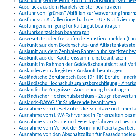
Ausbildungsvorbereitung dual und Ausbildungsvorber
Ausdruck aus dem Handelsregister beantragen
Ausfuhr von "grünen" Abfällen zur Verwertung inner
Ausfuhr von Abfällen innerhalb der EU - Notifizierun
Ausfuhrgenehmigung für Kulturgut beantragen
Ausfuhrkennzeichen beantragen
Ausgesetzte oder freilaufende Haustiere melden (Fun
Auskunft aus dem Bodenschutz- und Altlastenkataste
Auskunft aus dem Zentralen Fahrerlaubnisregister be
Auskunft aus der Kaufpreissammlung beantragen
Auskunft im Rahmen der Geldwäscheaufsicht auf Verl
Ausländerzentralregister - Auskunft beantragen
Ausländische Berufsabschlüsse für IHK-Berufe - aner
Ausländische Hochschulzugangsberechtigung - Anerk
Ausländische Zeugnisse - Anerkennung beantragen
Ausländischer Hochschulabschluss - Zeugnisbewertu
Auslands-BAföG für Studierende beantragen
Ausnahme vom Gesetz über die Sonntage und Feiert
Ausnahme vom LKW-Fahrverbot in Ferienzeiten bean
Ausnahme vom Sonn- und Feiertagsfahrverbot beant
Ausnahme vom Verbot der Sonn- und Feiertagsarbeit
Ausnahme von den Abschaltzeiten für Fassadenbele