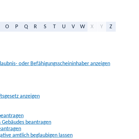
O
P
Q
R
S
T
U
V
W
X
Y
Z
aubnis- oder Befähigungsscheininhaber anzeigen
ftsgesetz anzeigen
beantragen
es Gebäudes beantragen
eantragen
gative amtlich beglaubigen lassen