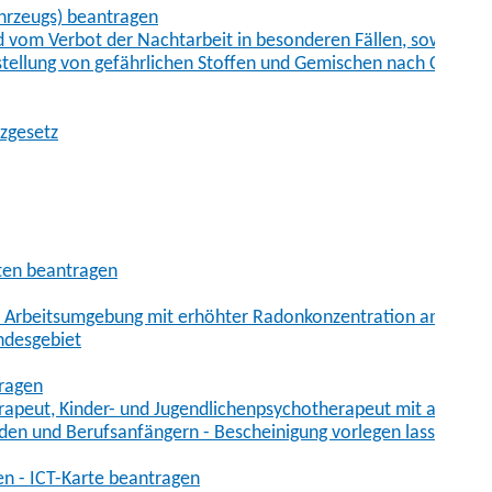
hrzeugs) beantragen
vom Verbot der Nachtarbeit in besonderen Fällen, sowie der
tstellung von gefährlichen Stoffen und Gemischen nach Chem
tzgesetz
aten beantragen
er Arbeitsumgebung mit erhöhter Radonkonzentration anmelde
ndesgebiet
tragen
erapeut, Kinder- und Jugendlichenpsychotherapeut mit auslän
den und Berufsanfängern - Bescheinigung vorlegen lassen
en - ICT-Karte beantragen