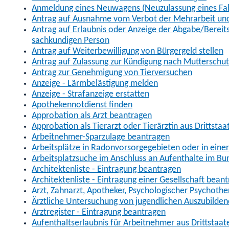
Anmeldung eines Neuwagens (Neuzulassung eines Fa
Antrag auf Ausnahme vom Verbot der Mehrarbeit und 
Antrag auf Erlaubnis oder Anzeige der Abgabe/Berei
sachkundigen Person
Antrag auf Weiterbewilligung von Bürgergeld stellen
Antrag auf Zulassung zur Kündigung nach Mutterschu
Antrag zur Genehmigung von Tierversuchen
Anzeige - Lärmbelästigung melden
Anzeige - Strafanzeige erstatten
Apothekennotdienst finden
Approbation als Arzt beantragen
Approbation als Tierarzt oder Tierärztin aus Drittsta
Arbeitnehmer-Sparzulage beantragen
Arbeitsplätze in Radonvorsorgegebieten oder in ein
Arbeitsplatzsuche im Anschluss an Aufenthalte im Bu
Architektenliste - Eintragung beantragen
Architektenliste - Eintragung einer Gesellschaft bean
Arzt, Zahnarzt, Apotheker, Psychologischer Psychoth
Ärztliche Untersuchung von jugendlichen Auszubilden
Arztregister - Eintragung beantragen
Aufenthaltserlaubnis für Arbeitnehmer aus Drittstaat