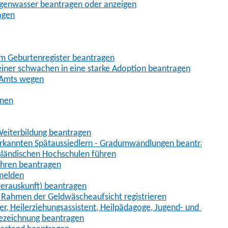
egenwasser beantragen oder anzeigen
agen
im Geburtenregister beantragen
iner schwachen in eine starke Adoption beantragen
 Amts wegen
hmen
eiterbildung beantragen
erkannten Spätaussiedlern - Gradumwandlungen beantragen
sländischen Hochschulen führen
ahren beantragen
nmelden
terauskunft) beantragen
im Rahmen der Geldwäscheaufsicht registrieren
ger, Heilerziehungsassistent, Heilpädagoge, Jugend- und Heimer
bezeichnung beantragen