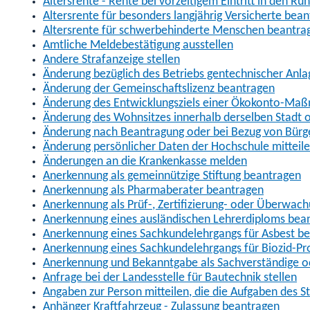
Altersrente - Rente bei vorzeitigem Eintritt in den R
Altersrente für besonders langjährig Versicherte bea
Altersrente für schwerbehinderte Menschen beantra
Amtliche Meldebestätigung ausstellen
Andere Strafanzeige stellen
Änderung bezüglich des Betriebs gentechnischer Anla
Änderung der Gemeinschaftslizenz beantragen
Änderung des Entwicklungsziels einer Ökokonto-Ma
Änderung des Wohnsitzes innerhalb derselben Stadt
Änderung nach Beantragung oder bei Bezug von Bürge
Änderung persönlicher Daten der Hochschule mitteil
Änderungen an die Krankenkasse melden
Anerkennung als gemeinnützige Stiftung beantragen
Anerkennung als Pharmaberater beantragen
Anerkennung als Prüf-, Zertifizierung- oder Überwac
Anerkennung eines ausländischen Lehrerdiploms bea
Anerkennung eines Sachkundelehrgangs für Asbest b
Anerkennung eines Sachkundelehrgangs für Biozid-P
Anerkennung und Bekanntgabe als Sachverständige o
Anfrage bei der Landesstelle für Bautechnik stellen
Angaben zur Person mitteilen, die die Aufgaben des
Anhänger Kraftfahrzeug - Zulassung beantragen