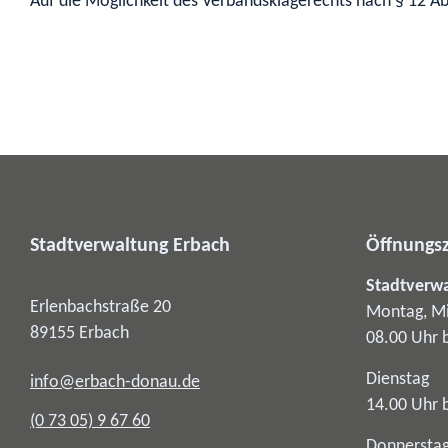
Auf die Möglichkeit des Verbandsklagerechts nach § 12 A
Stadtverwaltung Erbach
Öffnungsz
Stadtverw
Erlenbachstraße 20
Montag, Mi
89155
Erbach
08.00 Uhr 
Dienstag
info@erbach-donau.de
14.00 Uhr 
(0
73
05) 9
67
60
Donnersta