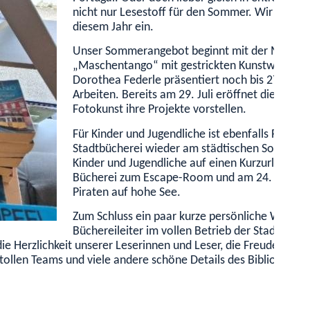
nicht nur Lesestoff für den Sommer. Wir laden
diesem Jahr ein.
Unser Sommerangebot beginnt mit der Möglichk
„Maschentango“ mit gestrickten Kunstwerken in 
Dorothea Federle präsentiert noch bis 27. Juli
Arbeiten. Bereits am 29. Juli eröffnet die näch
Fotokunst ihre Projekte vorstellen.
Für Kinder und Jugendliche ist ebenfalls Prog
Stadtbücherei wieder am städtischen Sommerfe
Kinder und Jugendliche auf einen Kurzurlaub i
Bücherei zum Escape-Room und am 24. August 
Piraten auf hohe See.
Zum Schluss ein paar kurze persönliche Worte
Büchereileiter im vollen Betrieb der Stadtbüche
die Herzlichkeit unserer Leserinnen und Leser, die Freude der 
tollen Teams und viele andere schöne Details des Bibliotheksa