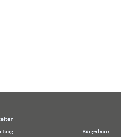
eiten
altung
Bürgerbüro