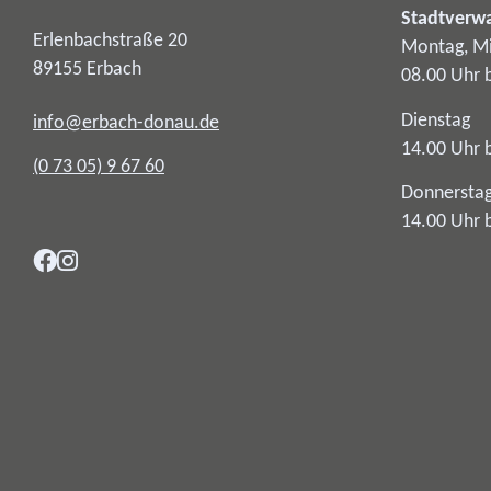
Stadtverw
Erlenbachstraße 20
Montag, Mi
89155
Erbach
08.00 Uhr 
Dienstag
info@erbach-donau.de
14.00 Uhr 
(0
73
05) 9
67
60
Donnersta
14.00 Uhr 