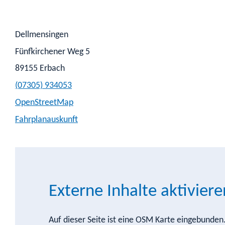
Dellmensingen
Fünfkirchener Weg 5
89155
Erbach
(0
73
05) 93
40
53
OpenStreetMap
Fahrplanauskunft
Externe Inhalte aktiviere
Auf dieser Seite ist eine OSM Karte eingebunde