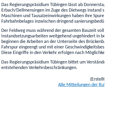
Das Regierungspräsidium Tübingen lässt ab Donnerstag, 18. J
Erbach/Dellmensingen im Zuge des Dietwegs instand setzen. D
Maschinen und Tausalzeinwirkungen haben ihre Spuren hinterl
Fahrbahnbelages inzwischen dringend sanierungsbedürftig. Ziel
Der Feldweg muss während der gesamten Bauzeit voll gesper
Instandsetzungsarbeiten weitgehend ungehindert in beiden 
beginnen die Arbeiten an der Unterseite des Brückenbauwerks,
Fahrspur eingeengt und mit einer Geschwindigkeitsbeschrän
Diese Eingriffe in den Verkehr erfolgen nach Möglichkeit in d
Das Regierungspräsidium Tübingen bittet um Verständnis f
entstehenden Verkehrsbeschränkungen.
(Erstellt am 16
Alle Mitteilungen der Rubrik "