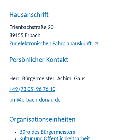
Hausanschrift
Erlenbachstraße 20
89155
Erbach
Zur elektronischen Fahrplanauskunft
Persönlicher Kontakt
Herr
Bürgermeister
Achim
Gaus
+49 (73
05) 96
76
10
bm@erbach-donau.de
Organisationseinheiten
Büro des Bürgermeisters
Kultur und Öffentlichkeitsarbeit